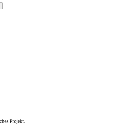
ü
hes Projekt.