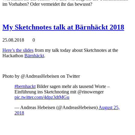
im Vorhaben? Oder vermeidet ihr das bewusst?
My Sketchnotes talk at Bärnhäckt 2018
25.08.2018
0
Here’s the slides
from my talk today about Sketchnotes at the
Hackathon
Bärnhäckt
.
Photo by @AndreasHebeisen on Twitter
#bernhackt
Bilder sagen mehr als tausend Worte –
Einführung ins Sketchnoting mit @rinowenger
pic.twitter.com/4dpz3dtMGu
— Andreas Hebeisen (@AndreasHebeisen)
August 25,
2018