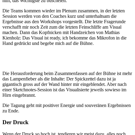
hilft, das Wichtigste zu büschelen.
Die Teams kommen wieder im Plenum zusammen, in der letzten
Session werden von den Coaches kurz und unterhaltsam die
Ergebnisse aus den Workshops vorgestellt. Die letzte Fragerunde
verschafft mir noch Zeit zum die letzten Feinschliffe am Visual
machen. Dann das Kopfnicken mit Handzeichen von Mathias
Kienholz: Das Visual ist ready, ich bekomme das Mikrofon in die
Hand gedrückt und begebe mich auf die Bühne.
Die Herausforderung beim Zusammenfassen auf der Bühne ist mehr
das Lampenfieber als die Inhalte: Der Spickzettel dazu ist ja
gigantisch gross auf der Wand hinter mir eingeblendet. Aber nach
einer Sketchnotes-Session ist das Visualisierte jeweils sowieso im
Hirn eingebrannt.
Die Tagung geht mit positiver Energie und souveränen Ergebnissen
zu Ende.
Der Druck
Wenn der Druck so hoch ist, tendieren wir meist dazu, alles noch