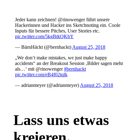
Jeder kann zeichnen! @rinowenger führt unsere
Hackerinnen und Hacker ins Sketchnoting ein. Coole
Inputs für bessere Pitches, User Stories etc.
pic.twitter.com/5kgBtkQKbY
— BärnHäckt (@bernhackt)
August 25, 2018
„We don‘t make mistakes, we just make happy
accidents“ an der Breakout Session ‚Bilder sagen mehr
als…‘ mit @rinowenger
#bernhackt
pic.twitter.com/eB4f02tqlk
— adrianmeyer (@adrianmeyer)
August 25, 2018
Lass uns etwas
kreieren.