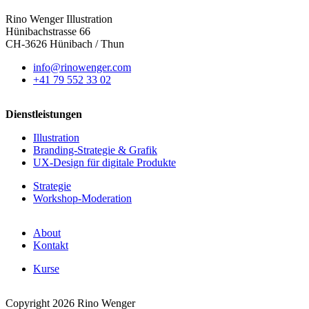
Rino Wenger Illustration
Hünibachstrasse 66
CH-3626 Hünibach / Thun
info@rinowenger.com
+41 79 552 33 02
Dienstleistungen
Illustration
Branding-Strategie & Grafik
UX-Design für digitale Produkte
Strategie
Workshop-Moderation
About
Kontakt
Kurse
Copyright 2026 Rino Wenger